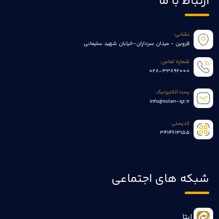
ارتباط با ما
نشانی:
قزوین - میدان سرداران-خیابان شهید سلیمانی
شماره تماس:
028-33892000
پست الکترونیک:
info@ostan-qz.ir
کدپستی:
3414613155
شبکه های اجتماعی
ایتا