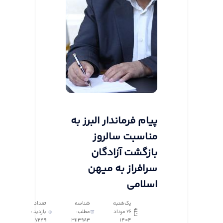
پیام فرماندار البرز به
مناسبت سالروز
بازگشت آزادگان
سرافراز به میهن
اسلامی
یک‌شنبه
شناسه
تعداد
26 مرداد
مطلب:
بازدید :
7249
3113983
1404