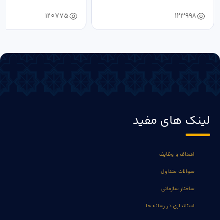
دستیابی...
۱۴۰۴ به...
120775
123998
لینک های مفید
اهداف و وظایف
سوالات متداول
ساختار سازمانی
استانداری در رسانه ها