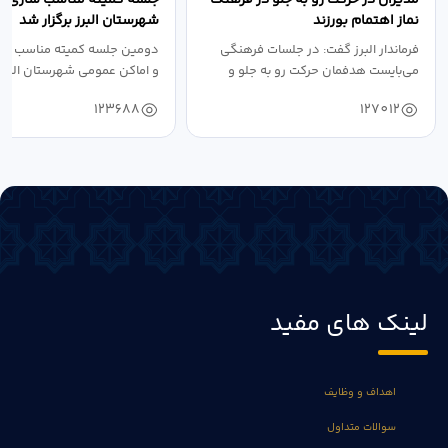
نماز اهتمام بورزند
شهرستان البرز برگزار شد
فرماندار البرز گفت: در جلسات فرهنگی
دومین جلسه کمیته مناسب ساز
می‌بایست هدفمان حرکت رو به جلو و
و اماکن عمومی شهرستان البرز
دستیابی...
۱۴۰۴ به...
123688
127012
لینک های مفید
اهداف و وظایف
سوالات متداول