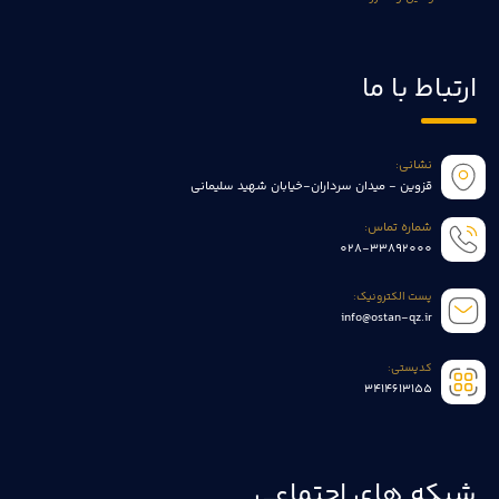
ارتباط با ما
نشانی:
قزوین - میدان سرداران-خیابان شهید سلیمانی
شماره تماس:
028-33892000
پست الکترونیک:
info@ostan-qz.ir
کدپستی:
3414613155
شبکه های اجتماعی