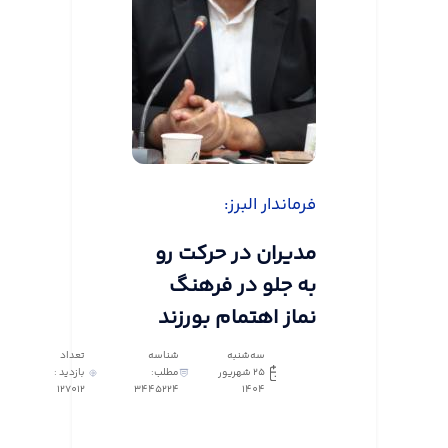
فرماندار البرز:
مدیران در حرکت رو
به جلو در فرهنگ
نماز اهتمام بورزند
سه‌شنبه
شناسه
تعداد
25 شهریور
مطلب:
بازدید :
127012
3445224
1404