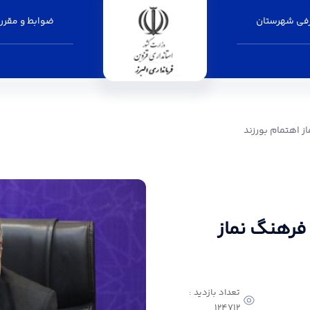
فی شهرستان
ضوابط و مقرر
زند - فرمانداری البرز
ز اهتمام بورزند
 فرهنگ نماز
تعداد بازدید :
124712