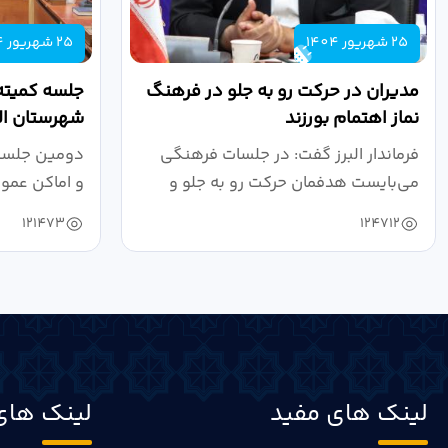
25 شهریور 1404
25 شهریور 1404
مدیران در حرکت رو به جلو در فرهنگ
جلسه کمیته
نماز اهتمام بورزند
شهرستان الب
فرماندار البرز گفت: در جلسات فرهنگی
دومین جلسه 
می‌بایست هدفمان حرکت رو به جلو و
و اماکن عمو
دستیابی...
۱۴۰۴ به...
121473
124712
لینک های مفید
لینک های