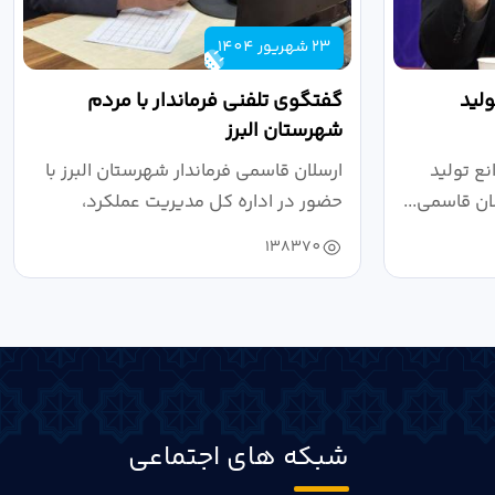
23 شهریور 1404
لید
گفتگوی تلفنی فرماندار با مردم
شهرستان البرز
ع تولید
ارسلان قاسمی فرماندار شهرستان البرز با
ان قاسمی...
حضور در اداره کل مدیریت عملکرد،
بازرسی...
138370
شبکه های اجتماعی