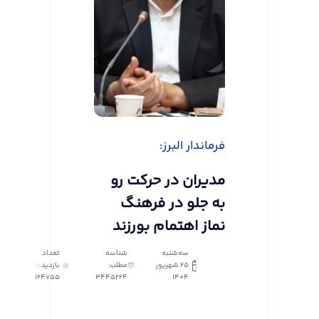
فرماندار البرز:
مدیران در حرکت رو
به جلو در فرهنگ
نماز اهتمام بورزند
سه‌شنبه
شناسه
تعداد
25 شهریور
مطلب:
بازدید :
124755
3445224
1404