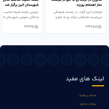
نماز اهتمام بورزند
شهرستان البرز برگزار شد
فرماندار البرز گفت: در جلسات فرهنگی
دومین جلسه کمیته مناسب ساز
می‌بایست هدفمان حرکت رو به جلو و
و اماکن عمومی شهرستان البرز
دستیابی...
۱۴۰۴ به...
121495
124755
لینک های مفید
اهداف و وظایف
سوالات متداول