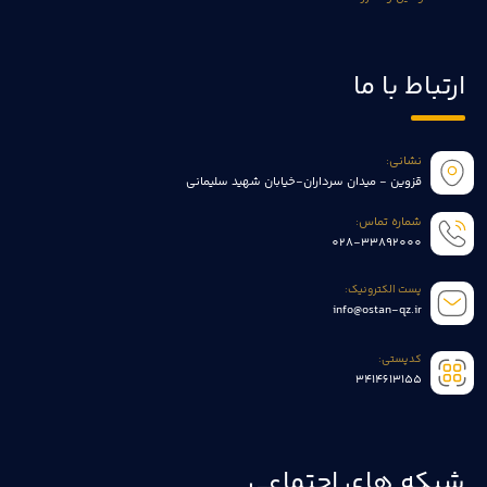
ارتباط با ما
نشانی:
قزوین - میدان سرداران-خیابان شهید سلیمانی
شماره تماس:
028-33892000
پست الکترونیک:
info@ostan-qz.ir
کدپستی:
3414613155
شبکه های اجتماعی