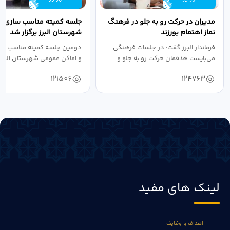
مدیران در حرکت رو به جلو در فرهنگ
جلسه کمیته مناسب سازی مع
نماز اهتمام بورزند
شهرستان البرز برگزار شد
فرماندار البرز گفت: در جلسات فرهنگی
دومین جلسه کمیته مناسب ساز
می‌بایست هدفمان حرکت رو به جلو و
و اماکن عمومی شهرستان البرز
دستیابی...
۱۴۰۴ به...
121506
124763
لینک های مفید
اهداف و وظایف