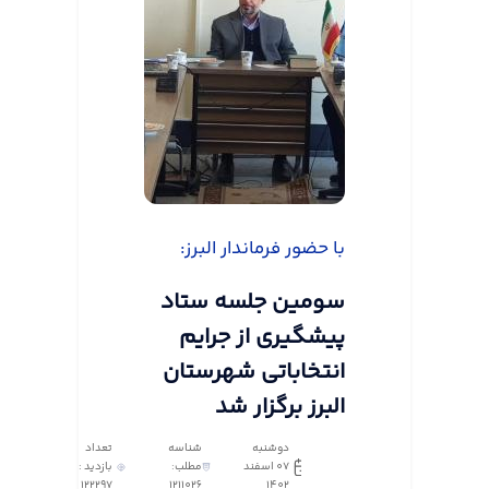
با حضور فرماندار البرز:
سومین جلسه ستاد
پیشگیری از جرایم
انتخاباتی شهرستان
البرز برگزار شد
دوشنبه
شناسه
تعداد
07 اسفند
مطلب:
بازدید :
122297
1211026
1402