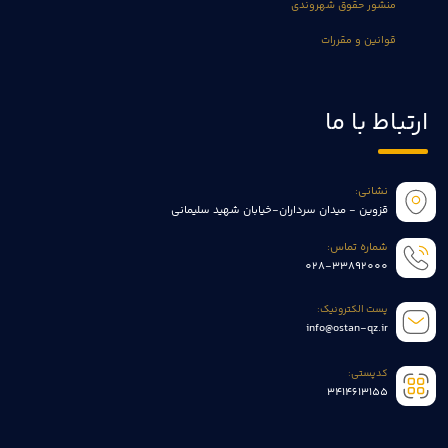
منشور حقوق شهروندی
قوانین و مقررات
ارتباط با ما
نشانی:
قزوین - میدان سرداران-خیابان شهید سلیمانی
شماره تماس:
028-33892000
پست الکترونیک:
info@ostan-qz.ir
کدپستی:
3414613155