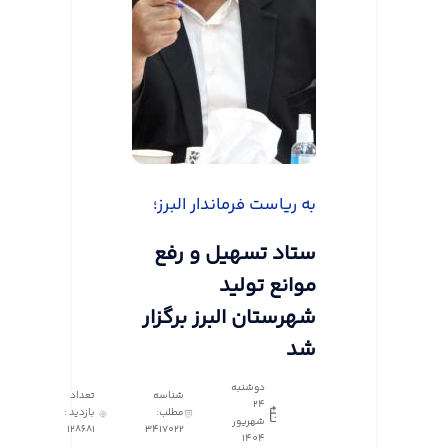
به ریاست فرماندار البرز؛
ستاد تسهیل و رفع
موانع تولید
شهرستان البرز برگزار
شد
دوشنبه
شناسه
تعداد
24
مطلب:
بازدید :
شهریور
128681
3417022
1404