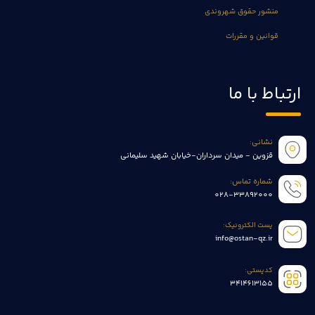
منشور حقوق شهروندی
قوانین و مقررات
ارتباط با ما
نشانی:
قزوین - میدان سرداران-خیابان شهید سلیمانی
شماره تماس:
028-33892000
پست الکترونیک:
info@ostan-qz.ir
کدپستی:
3414613155