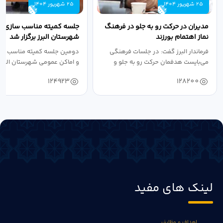
25 شهریور 1404
25 شهریور 1404
مدیران در حرکت رو به جلو در فرهنگ
جلسه کمیته مناسب سازی مع
نماز اهتمام بورزند
شهرستان البرز برگزار شد
فرماندار البرز گفت: در جلسات فرهنگی
دومین جلسه کمیته مناسب ساز
می‌بایست هدفمان حرکت رو به جلو و
و اماکن عمومی شهرستان البرز
دستیابی...
۱۴۰۴ به...
124923
128200
لینک های مفید
اهداف و وظایف