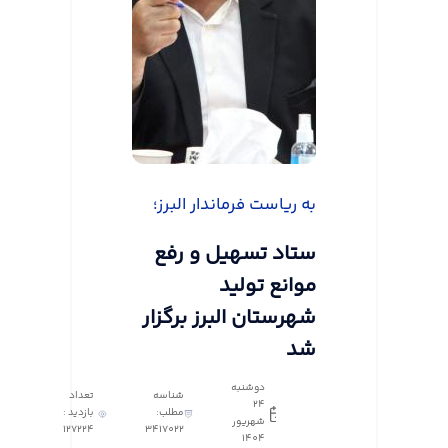
به ریاست فرماندار البرز؛
ستاد تسهیل و رفع
موانع تولید
شهرستان البرز برگزار
شد
دوشنبه
شناسه
تعداد
24
مطلب:
بازدید :
شهریور
127224
3417022
1404