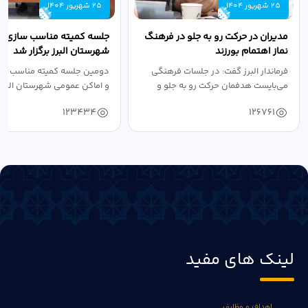
25 شهریور 1404
25 شهریور 1404
مدیران در حرکت رو به جلو در فرهنگ
جلسه کمیته مناسب سازی مع
نماز اهتمام بورزند
شهرستان البرز برگزار شد
فرماندار البرز گفت: در جلسات فرهنگی
دومین جلسه کمیته مناسب ساز
می‌بایست هدفمان حرکت رو به جلو و
و اماکن عمومی شهرستان البرز
دستیابی...
۱۴۰۴ به...
123434
126761
لینک های مفید
اهداف و وظایف