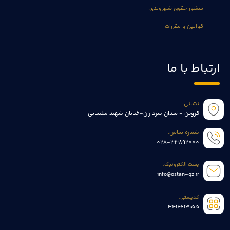
منشور حقوق شهروندی
قوانین و مقررات
ارتباط با ما
نشانی:
قزوین - میدان سرداران-خیابان شهید سلیمانی
شماره تماس:
028-33892000
پست الکترونیک:
info@ostan-qz.ir
کدپستی:
3414613155