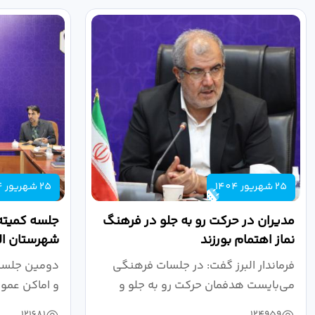
25 شهریور 1404
25 شهریور 1404
مدیران در حرکت رو به جلو در فرهنگ
جلسه کمیته
نماز اهتمام بورزند
شهرستان الب
فرماندار البرز گفت: در جلسات فرهنگی
دومین جلسه 
می‌بایست هدفمان حرکت رو به جلو و
و اماکن عمو
دستیابی...
۱۴۰۴ به...
121681
124959