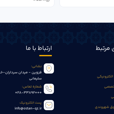
 مرتبط
ارتباط با ما
نشانی:
قزوین - میدان سرداران-خی
الکترونیکی
سلیمانی
تخصصی
شماره تماس:
028-33892000
ی
پست الکترونیک:
وق شهروندی
info@ostan-qz.ir