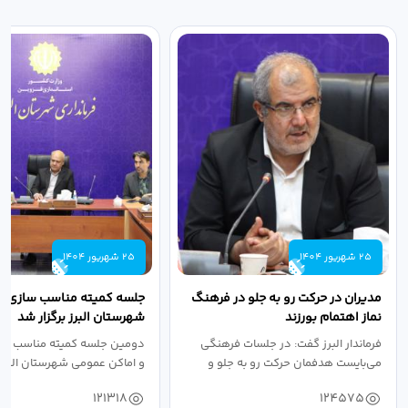
25 شهریور 1404
25 شهریور 1404
مدیران در حرکت رو به جلو در فرهنگ
جلسه کمیته مناسب سازی مع
نماز اهتمام بورزند
شهرستان البرز برگزار شد
فرماندار البرز گفت: در جلسات فرهنگی
دومین جلسه کمیته مناسب ساز
می‌بایست هدفمان حرکت رو به جلو و
و اماکن عمومی شهرستان البرز
دستیابی...
۱۴۰۴ به...
121318
124575