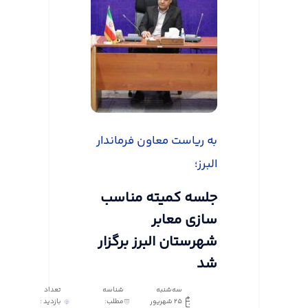
به ریاست معاون فرماندار
البرز؛
جلسه کمیته مناسب
سازی معابر
شهرستان البرز برگزار
شد
سه‌شنبه
شناسه
تعداد
25 شهریور
مطلب:
بازدید :