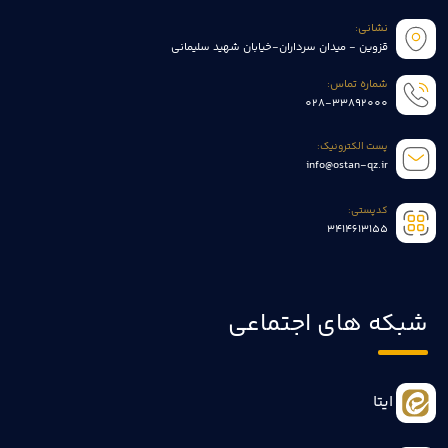
نشانی:
قزوین - میدان سرداران-خیابان شهید سلیمانی
شماره تماس:
028-33892000
پست الکترونیک:
info@ostan-qz.ir
کدپستی:
3414613155
شبکه های اجتماعی
ایتا