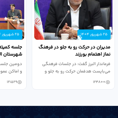
25 شهریور 1404
25 شهریور 1404
مدیران در حرکت رو به جلو در فرهنگ
جلسه کمیته
نماز اهتمام بورزند
شهرستان الب
فرماندار البرز گفت: در جلسات فرهنگی
دومین جلسه 
می‌بایست هدفمان حرکت رو به جلو و
و اماکن عمو
دستیابی...
۱۴۰۴ به...
121529
124800