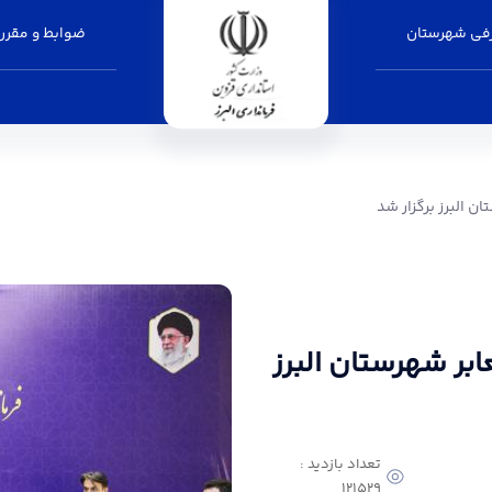
فی شهرستان
ضوابط و مقرر
ر شد - فرمانداری البرز
 البرز برگزار شد
ر شهرستان البرز
تعداد بازدید :
121529