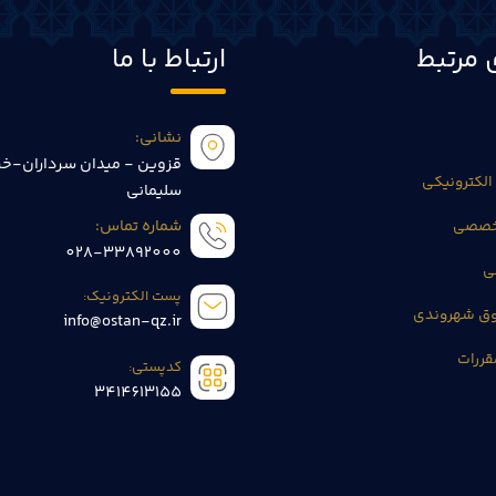
 مرتبط
ارتباط با ما
نشانی:
قزوین - میدان سرداران-خی
الکترونیکی
سلیمانی
تخصصی
شماره تماس:
028-33892000
ی
پست الکترونیک:
وق شهروندی
info@ostan-qz.ir
قررات
کدپستی:
3414613155