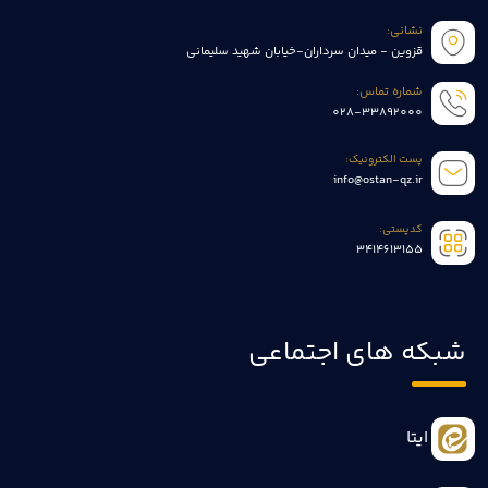
نشانی:
قزوین - میدان سرداران-خیابان شهید سلیمانی
شماره تماس:
028-33892000
پست الکترونیک:
info@ostan-qz.ir
کدپستی:
3414613155
شبکه های اجتماعی
ایتا