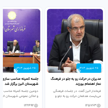
25 شهریور 1404
25 شهریور 1404
مدیران در حرکت رو به جلو در فرهنگ
جلسه کمیته مناسب سازی مع
نماز اهتمام بورزند
شهرستان البرز برگزار شد
فرماندار البرز گفت: در جلسات فرهنگی
دومین جلسه کمیته مناسب ساز
می‌بایست هدفمان حرکت رو به جلو و
و اماکن عمومی شهرستان البرز
دستیابی...
۱۴۰۴ به...
122492
125763