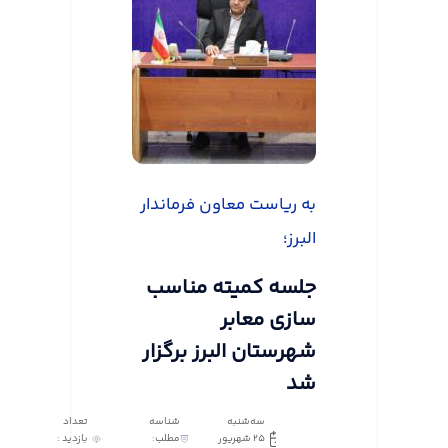
به ریاست معاون فرماندار
البرز؛
جلسه کمیته مناسب
سازی معابر
شهرستان البرز برگزار
شد
سه‌شنبه
شناسه
تعداد
25 شهریور
مطلب:
بازدید :