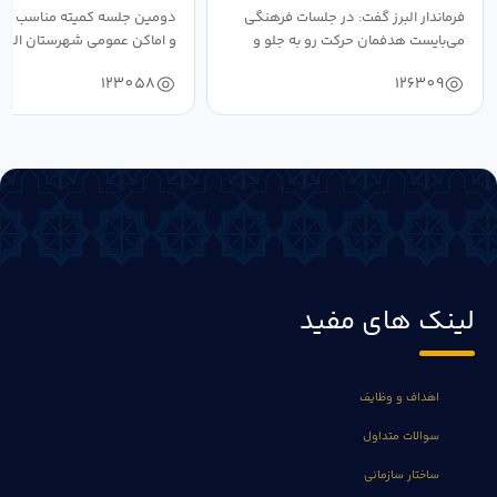
فرماندار البرز گفت: در جلسات فرهنگی
دومین جلسه کمیته مناسب ساز
می‌بایست هدفمان حرکت رو به جلو و
و اماکن عمومی شهرستان البرز
دستیابی...
۱۴۰۴ به...
123058
126309
لینک های مفید
اهداف و وظایف
سوالات متداول
ساختار سازمانی