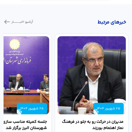
خبر‌های مرتبط
آرشیو اخبـــــــــــار
25 شهریور 1404
25 شهریور 1404
مدیران در حرکت رو به جلو در فرهنگ
جلسه کمیته مناسب سازی مع
نماز اهتمام بورزند
شهرستان البرز برگزار شد