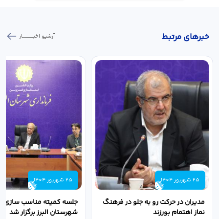
خبر‌های مرتبط
آرشیو اخبـــــــــــار
25 شهریور 1404
25 شهریور 1404
مدیران در حرکت رو به جلو در فرهنگ
جلسه کمیته مناسب سازی مع
نماز اهتمام بورزند
شهرستان البرز برگزار شد