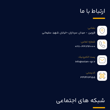
ارتباط با ما
نشانی:
قزوین - میدان سرداران-خیابان شهید سلیمانی
شماره تماس:
028-33892000
پست الکترونیک:
info@ostan-qz.ir
کدپستی:
3414613155
شبکه های اجتماعی