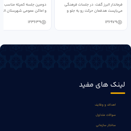
فرماندار البرز گفت: در جلسات فرهنگی
دومین جلسه کمیته مناسب ساز
می‌بایست هدفمان حرکت رو به جلو و
و اماکن عمومی شهرستان البرز
دستیابی...
۱۴۰۴ به...
123639
126979
لینک های مفید
اهداف و وظایف
سوالات متداول
ساختار سازمانی