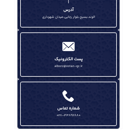
آگاهی رسانی به نسل جوان رسالت اصلی یوم الله ۱۳ آبان است
آدرس
الوند،بسیج،بلوار رجایی،میدان شهرداری
پست الکترونیک
alborz@ostan-qz.ir
شماره تماس
028-33892880