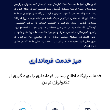
شهرستان البرز با مساحت 481 کیلومتر مربع در سال 83 بعنوان چهارمین
شهرستان استان قزوین تشکیل گردید . شهرصنعتی البرز در دهه چهل در
راستای تحولات صنعتی کشور تاسیس و ایجاد پایگاه های تولیدی در نقاط
مختلف آن نقطه عطفی در تاریخ حیات منطقه بود،که موجب بروز تحولات
بسیاری گردید . سیل مهاجرت و جمعیت جویای کار ،بافت جمعیتی ،
فرهنگی ، اقتصادی و حتی سیاسی منطقه را متحول نمود . دامنه مهاجرت
پذیری شهرستان بر اساس آمارهای موجود متناسب با دوره های رکود یا
رونق اقتصادی منطقه متغییر بوده اما در مجموع این شاخص در
شهرستان البرز همواره عدد بالایی را نسبت به سایر نقاط کشور نشان
داده است.
میز خدمت فرمانداری
خدمات پایگاه اطلاع رسانی فرمانداری با بهره گیری ار
تکنولوژی نوین.