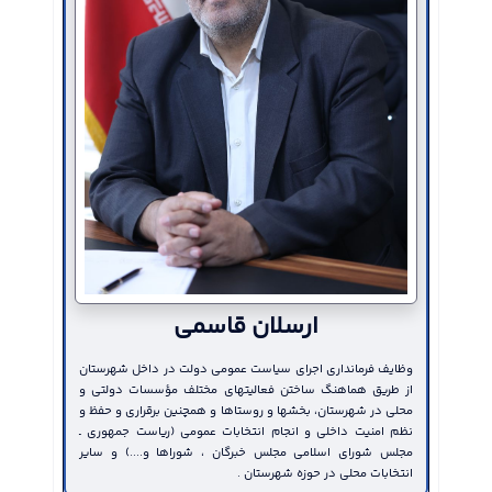
155 شعبه انتخابات در دو بخش
155 شعبه انتخابات در دو بخش
جلسه هماهنگی و برنامه
مرکزی و محمدیه تعیین گردید
مرکزی و محمدیه تعیین گردید
همایش پیاده روی خانو
شهر مهرگان برگزارشد
سومین جلسه هیئت اجرایی
سومین جلسه هیئت اجرایی
جلسه هماهنگی و برنامه ر
انتخابات شهرستان البرز به ریاست
انتخابات شهرستان البرز به ریاست
همایش پیاده روی خانواد
غفوری فرماندار و با...
غفوری فرماندار و با...
شهر مهرگان به ریاست...
2916
2835
2835
شهرستان البرز در حوزه کتاب باید ارتقا یابد
ارسلان قاسمی
وظایف فرمانداری اجرای سیاست عمومی دولت در داخل شهرستان
از طریق هماهنگ ساختن فعالیتهای مختلف مؤسسات دولتی و
محلی در شهرستان، بخشها و روستاها و همچنین برقراری و حفظ و
نظم امنیت داخلی و انجام انتخابات عمومی (ریاست جمهوری ـ
مجلس شورای اسلامی مجلس خبرگان ، شوراها و....) و سایر
انتخابات محلی در حوزه شهرستان .