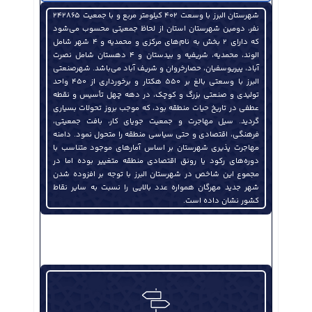
شهرستان البرز با وسعت ۴۰۲ کیلومتر مربع و با جمعیت ۲۴۲۸۶۵
نفر، دومین شهرستان استان از لحاظ جمعیتی محسوب می‌شود
که دارای ۲ بخش به نام‌های مرکزی و محمدیه و ۴ شهر شامل
الوند، محمدیه، شریفیه و بیدستان و ۴ دهستان شامل نصرت
آباد، پیریوسفیان، حصارخروان و شریف آباد می‌باشد. شهرصنعتی
البرز با وسعتی بالغ بر ۵۵۰ هکتار و برخورداری از ۴۵۰ واحد
تولیدی و صنعتی بزرگ و کوچک، در دهه چهل تأسیس و نقطه
عطفی در تاریخ حیات منطقه بود، که موجب بروز تحولات بسیاری
نشست تخصصی هیئت مدیره انجمن قطعات و مجموعه‌های خودرو استان قزوین برگزار شد
گردید. سیل مهاجرت و جمعیت جویای کار، بافت جمعیتی،
فرهنگی، اقتصادی و حتی سیاسی منطقه را متحول نمود. دامنه
مهاجرت پذیری شهرستان بر اساس آمارهای موجود متناسب با
دوره‌های رکود یا رونق اقتصادی منطقه متغییر بوده اما در
مجموع این شاخص در شهرستان البرز با توجه بر افزوده شدن
شهر جدید مهرگان همواره عدد بالایی را نسبت به سایر نقاط
کشور نشان داده است.