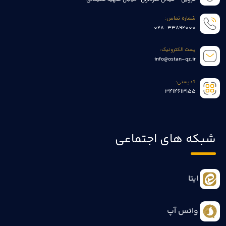
شماره تماس:
028-33892000
پست الکترونیک:
info@ostan-qz.ir
کدپستی:
3414613155
شبکه های اجتماعی
ایتا
واتس آپ