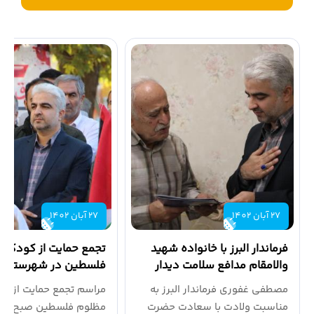
اخبار بخشداری ها
اطلاعیه ها
گالری تصاویر
27 آبان 1402
27 آبان 1402
فرماندار البرز با خانواده شهید
تجمع حمایت از کودکان
والامقام مدافع سلامت دیدار
فلسطین در شهرستان ال
کرد
برگزار شد
مصطفی غفوری فرماندار البرز به
مراسم تجمع حمایت از کو
مناسبت ولادت با سعادت حضرت
مظلوم فلسطین صبح امر