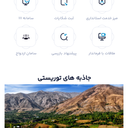
میز خدمت استانداری
ثبت شکایات
سامانه 111
ملاقات با فرماندار
پیشنهاد بازرسی
سامان ازدواج
جاذبه های توریستی