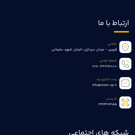
ارتباط با ما
نشانی:
قزوین - میدان سرداران-خیابان شهید سلیمانی
شماره تماس:
028-33892000
پست الکترونیک:
info@ostan-qz.ir
کدپستی:
3414613155
شبکه های اجتماعی