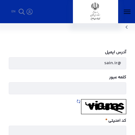
EN
استانداری قزوین - فرمانداری البرز
آدرس ایمیل
کلمه عبور
تازه سازی CAPTCHA
کد امنیتی
ضروری