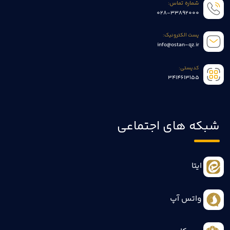
شماره تماس:
028-33892000
پست الکترونیک:
info@ostan-qz.ir
کدپستی:
3414613155
شبکه های اجتماعی
ایتا
واتس آپ