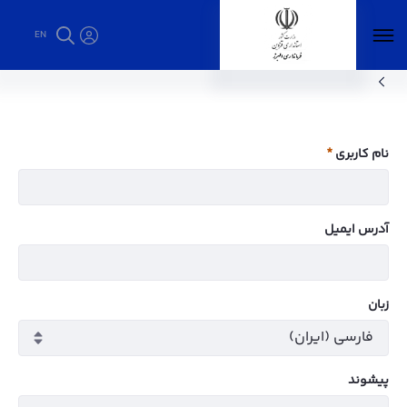
EN
استانداری قزوین - فرمانداری البرز
نام کاربری
ضروری
آدرس ایمیل
زبان
پيشوند