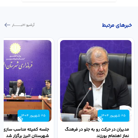
خبر‌های مرتبط
آرشیو اخبـــــــــــار
25 شهریور 1404
25 شهریور 1404
مدیران در حرکت رو به جلو در فرهنگ
جلسه کمیته مناسب سازی مع
نماز اهتمام بورزند
شهرستان البرز برگزار شد