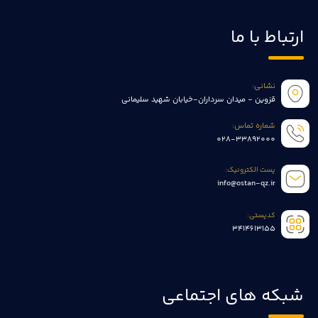
ارتباط با ما
نشانی:
قزوین - میدان سرداران-خیابان شهید سلیمانی
شماره تماس:
028-33892000
پست الکترونیک:
info@ostan-qz.ir
کدپستی:
3414613155
شبکه های اجتماعی