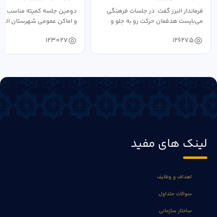
فرماندار البرز گفت: در جلسات فرهنگی
دومین جلسه کمیته مناسب ساز
می‌بایست هدفمان حرکت رو به جلو و
و اماکن عمومی شهرستان البرز
دستیابی...
۱۴۰۴ به...
123027
126275
لینک های مفید
اهداف و وظایف
سوالات متداول
ساختار سازمانی