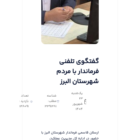
گفتگوی تلفنی
فرماندار با مردم
شهرستان البرز
یک‌شنبه
شناسه
تعداد
23
مطلب:
بازدید :
شهریور
138091
3391381
1404
ارسلان قاسمی فرماندار شهرستان البرز با
حضور در اداره کل مدیریت عملکرد،