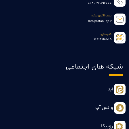
028-33892000
پست الکترونیک:
info@ostan-qz.ir
کدپستی:
3414613155
شبکه های اجتماعی
ایتا
واتس آپ
روبیکا