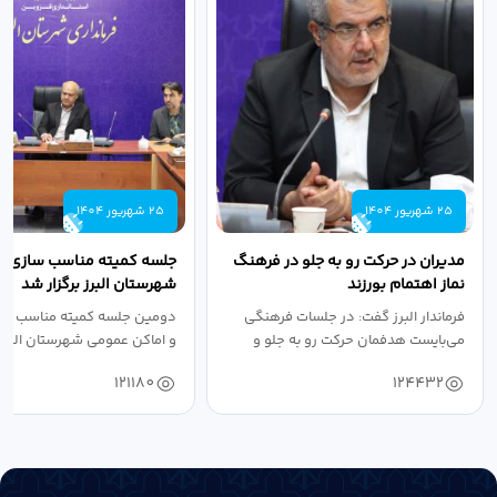
25 شهریور 1404
25 شهریور 1404
مدیران در حرکت رو به جلو در فرهنگ
جلسه کمیته مناسب سازی مع
نماز اهتمام بورزند
شهرستان البرز برگزار شد
فرماندار البرز گفت: در جلسات فرهنگی
دومین جلسه کمیته مناسب ساز
می‌بایست هدفمان حرکت رو به جلو و
و اماکن عمومی شهرستان البرز
دستیابی...
۱۴۰۴ به...
121180
124432