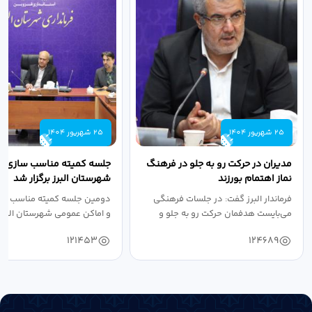
25 شهریور 1404
25 شهریور 1404
مدیران در حرکت رو به جلو در فرهنگ
جلسه کمیته مناسب سازی مع
نماز اهتمام بورزند
شهرستان البرز برگزار شد
فرماندار البرز گفت: در جلسات فرهنگی
دومین جلسه کمیته مناسب ساز
می‌بایست هدفمان حرکت رو به جلو و
و اماکن عمومی شهرستان البرز
دستیابی...
۱۴۰۴ به...
121453
124689