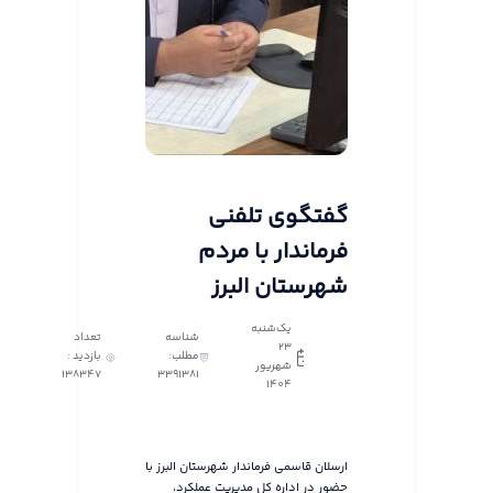
گفتگوی تلفنی
فرماندار با مردم
شهرستان البرز
یک‌شنبه
شناسه
تعداد
23
مطلب:
بازدید :
شهریور
138347
3391381
1404
ارسلان قاسمی فرماندار شهرستان البرز با
حضور در اداره کل مدیریت عملکرد،