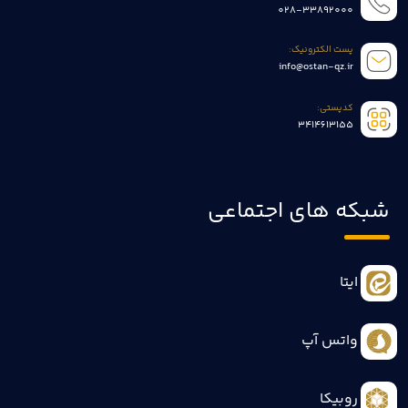
028-33892000
پست الکترونیک:
info@ostan-qz.ir
کدپستی:
3414613155
شبکه های اجتماعی
ایتا
واتس آپ
روبیکا