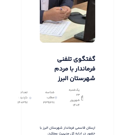
گفتگوی تلفنی
فرماندار با مردم
شهرستان البرز
یک‌شنبه
شناسه
تعداد
23
مطلب:
بازدید :
شهریور
140397
3391381
1404
ارسلان قاسمی فرماندار شهرستان البرز با
حضور در اداره کل مدیریت عملکرد،