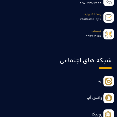
028-33892000
پست الکترونیک:
info@ostan-qz.ir
کدپستی:
3414613155
شبکه های اجتماعی
ایتا
واتس آپ
روبیکا