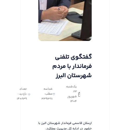
گفتگوی تلفنی
فرماندار با مردم
شهرستان البرز
یک‌شنبه
شناسه
تعداد
23
مطلب:
بازدید :
شهریور
140839
3391381
1404
ارسلان قاسمی فرماندار شهرستان البرز با
حضور در اداره کل مدیریت عملکرد،