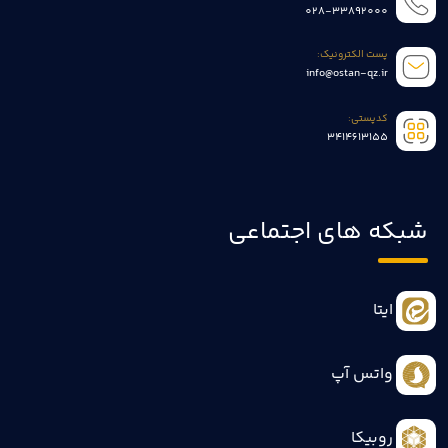
028-33892000
پست الکترونیک:
info@ostan-qz.ir
کدپستی:
3414613155
شبکه های اجتماعی
ایتا
واتس آپ
روبیکا