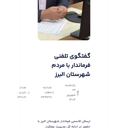
گفتگوی تلفنی
فرماندار با مردم
شهرستان البرز
یک‌شنبه
شناسه
تعداد
23
مطلب:
بازدید :
شهریور
138081
3391381
1404
ارسلان قاسمی فرماندار شهرستان البرز با
حضور در اداره کل مدیریت عملکرد،