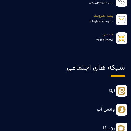
028-33892000
پست الکترونیک:
info@ostan-qz.ir
کدپستی:
3414613155
شبکه های اجتماعی
ایتا
واتس آپ
روبیکا