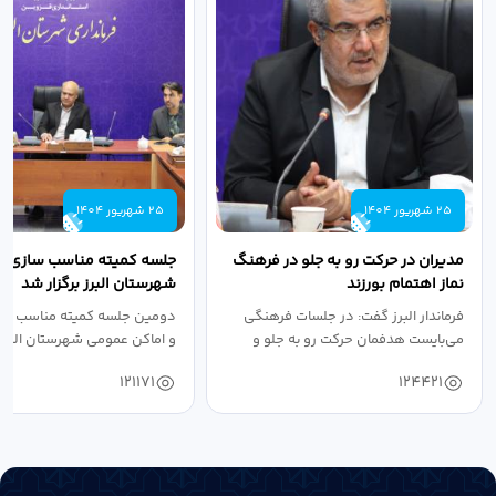
25 شهریور 1404
25 شهریور 1404
مدیران در حرکت رو به جلو در فرهنگ
جلسه کمیته مناسب سازی مع
نماز اهتمام بورزند
شهرستان البرز برگزار شد
فرماندار البرز گفت: در جلسات فرهنگی
دومین جلسه کمیته مناسب ساز
می‌بایست هدفمان حرکت رو به جلو و
و اماکن عمومی شهرستان البرز
دستیابی...
۱۴۰۴ به...
121171
124421