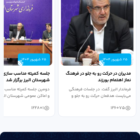
25 شهریور 1404
25 شهریور 1404
مدیران در حرکت رو به جلو در فرهنگ
جلسه کمیته مناسب سازی مع
نماز اهتمام بورزند
شهرستان البرز برگزار شد
فرماندار البرز گفت: در جلسات فرهنگی
دومین جلسه کمیته مناسب ساز
می‌بایست هدفمان حرکت رو به جلو و
و اماکن عمومی شهرستان البرز
دستیابی...
۱۴۰۴ به...
122801
126075