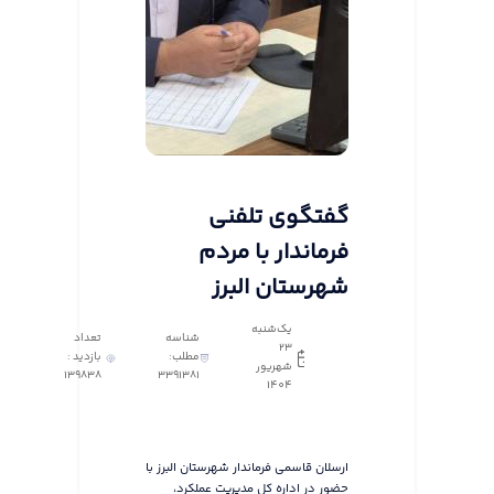
گفتگوی تلفنی
فرماندار با مردم
شهرستان البرز
یک‌شنبه
شناسه
تعداد
23
مطلب:
بازدید :
شهریور
139838
3391381
1404
ارسلان قاسمی فرماندار شهرستان البرز با
حضور در اداره کل مدیریت عملکرد،