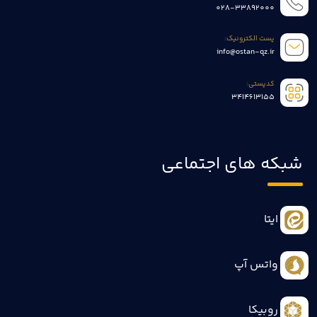
028-33892000
پست الکترونیک:
info@ostan-qz.ir
کدپستی:
3414613155
شبکه های اجتماعی
ایتا
واتس آپ
روبیکا