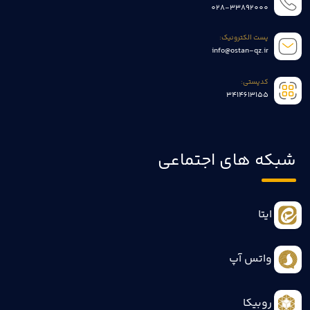
028-33892000
پست الکترونیک:
info@ostan-qz.ir
کدپستی:
3414613155
شبکه های اجتماعی
ایتا
واتس آپ
روبیکا