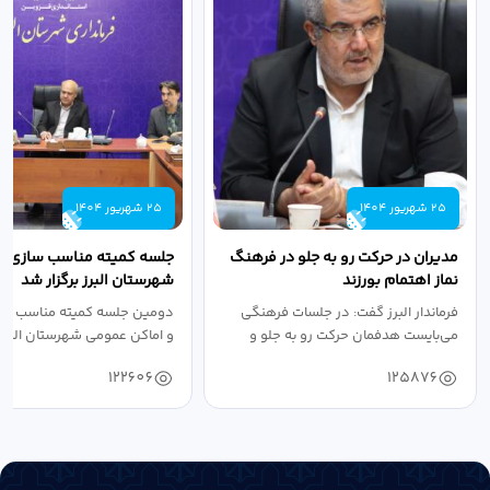
25 شهریور 1404
25 شهریور 1404
مدیران در حرکت رو به جلو در فرهنگ
جلسه کمیته مناسب سازی مع
نماز اهتمام بورزند
شهرستان البرز برگزار شد
فرماندار البرز گفت: در جلسات فرهنگی
دومین جلسه کمیته مناسب ساز
می‌بایست هدفمان حرکت رو به جلو و
و اماکن عمومی شهرستان البرز
دستیابی...
۱۴۰۴ به...
122606
125876