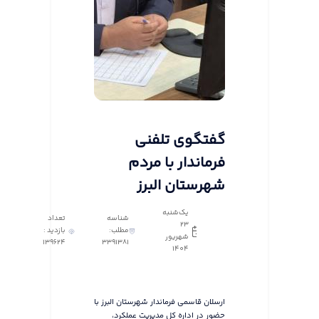
گفتگوی تلفنی
فرماندار با مردم
شهرستان البرز
یک‌شنبه
شناسه
تعداد
23
مطلب:
بازدید :
شهریور
139624
3391381
1404
ارسلان قاسمی فرماندار شهرستان البرز با
حضور در اداره کل مدیریت عملکرد،