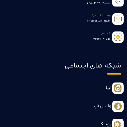
028-33892000
پست الکترونیک:
info@ostan-qz.ir
کدپستی:
3414613155
شبکه های اجتماعی
ایتا
واتس آپ
روبیکا