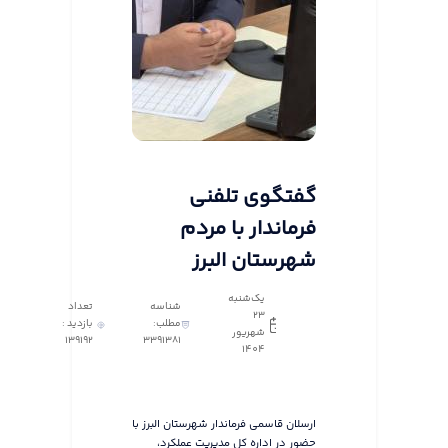
گفتگوی تلفنی
فرماندار با مردم
شهرستان البرز
یک‌شنبه
شناسه
تعداد
23
مطلب:
بازدید :
شهریور
139192
3391381
1404
ارسلان قاسمی فرماندار شهرستان البرز با
حضور در اداره کل مدیریت عملکرد،