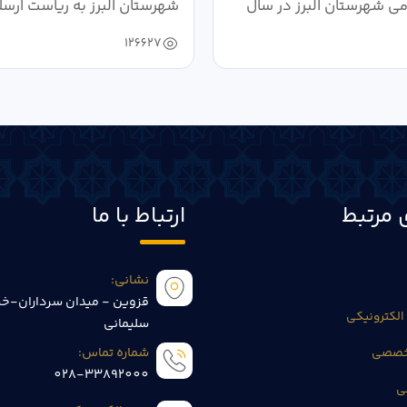
می شهرستان البرز در سال
شهرستان البرز به ریاست ارسل
126627
 مرتبط
ارتباط با ما
نشانی:
قزوین - میدان سرداران-خی
الکترونیکی
سلیمانی
تخصصی
شماره تماس:
028-33892000
ی