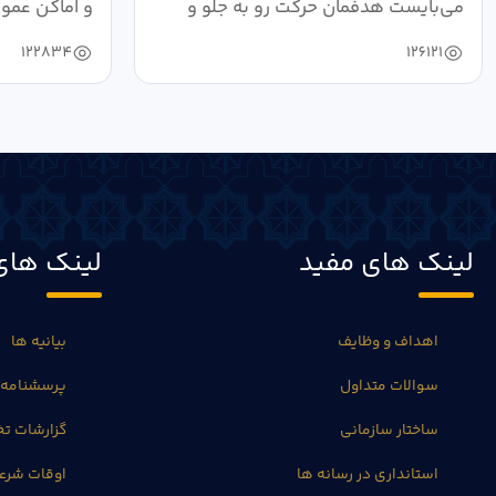
می‌بایست هدفمان حرکت رو به جلو و
و اماکن عمو
دستیابی...
۱۴۰۴ به...
122834
126121
لینک های مفید
لینک های
اهداف و وظایف
بیانیه ها
سوالات متداول
پرسشنامه 
ساختار سازمانی
گزارشات 
استانداری در رسانه ها
اوقات شرع