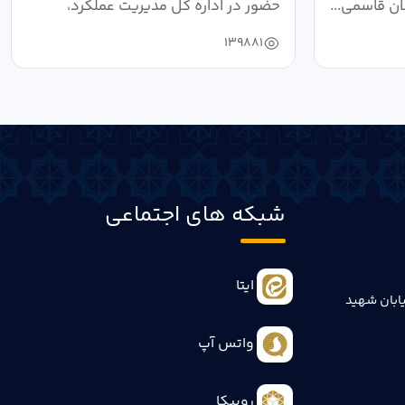
ان قاسمی...
حضور در اداره کل مدیریت عملکرد،
بازرسی...
139881
شبکه های اجتماعی
ایتا
ابان شهید
واتس آپ
روبیکا