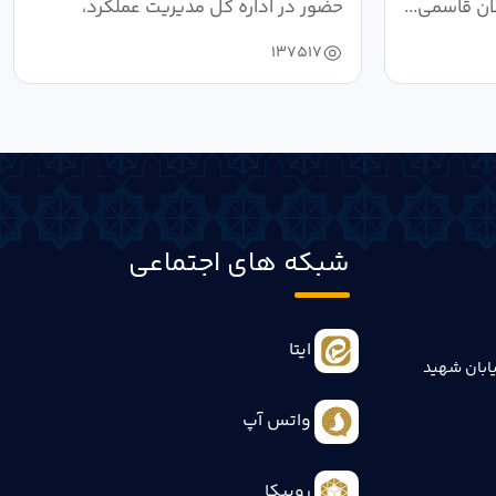
ان قاسمی...
حضور در اداره کل مدیریت عملکرد،
بازرسی...
137517
شبکه های اجتماعی
ایتا
ابان شهید
واتس آپ
روبیکا