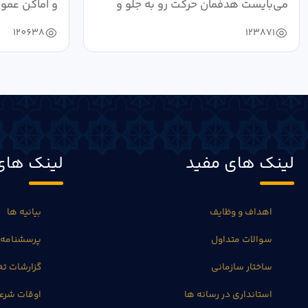
می‌بایست هدفمان حرکت رو به جلو و
و اماکن عمو
دستیابی...
۱۴۰۴ به...
120638
123871
لینک های مفید
لینک های
اهداف و وظایف
بیانیه ها
سوالات متداول
پرسشنامه 
ساختار سازمانی
گزارشات 
استانداری در رسانه ها
اوقات شرع