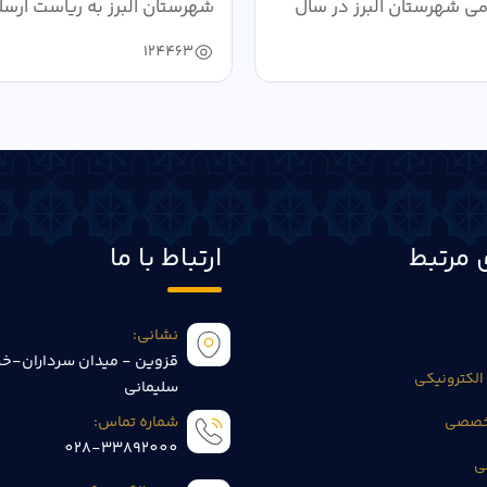
می شهرستان البرز در سال
شهرستان البرز به ریاست ارسل
124463
 مرتبط
ارتباط با ما
نشانی:
قزوین - میدان سرداران-خی
الکترونیکی
سلیمانی
تخصصی
شماره تماس:
028-33892000
ی