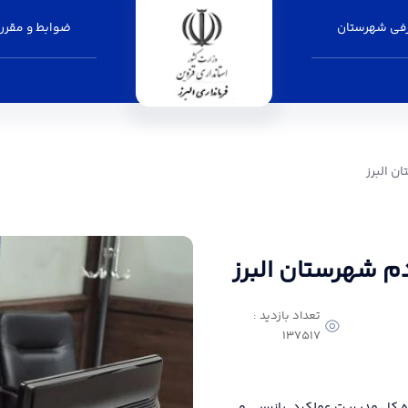
فی شهرستان
ضوابط و مقرر
انداری البرز
ن البرز
دم شهرستان البرز
تعداد بازدید :
137517