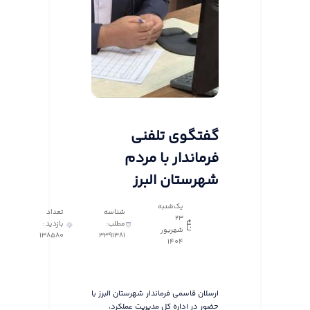
گفتگوی تلفنی
فرماندار با مردم
شهرستان البرز
یک‌شنبه
شناسه
تعداد
23
مطلب:
بازدید :
شهریور
138580
3391381
1404
ارسلان قاسمی فرماندار شهرستان البرز با
حضور در اداره کل مدیریت عملکرد،