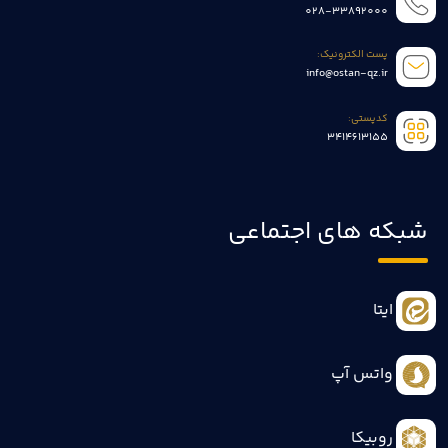
028-33892000
پست الکترونیک:
info@ostan-qz.ir
کدپستی:
3414613155
شبکه های اجتماعی
ایتا
واتس آپ
روبیکا