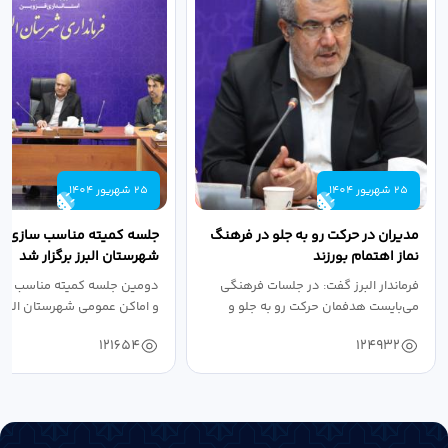
25 شهریور 1404
25 شهریور 1404
مدیران در حرکت رو به جلو در فرهنگ
جلسه کمیته مناسب سازی مع
نماز اهتمام بورزند
شهرستان البرز برگزار شد
فرماندار البرز گفت: در جلسات فرهنگی
دومین جلسه کمیته مناسب ساز
می‌بایست هدفمان حرکت رو به جلو و
و اماکن عمومی شهرستان البرز
دستیابی...
۱۴۰۴ به...
121654
124932