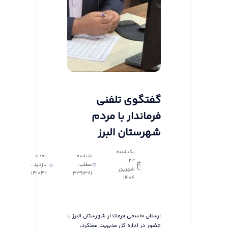
گفتگوی تلفنی
فرماندار با مردم
شهرستان البرز
یک‌شنبه
شناسه
تعداد
23
مطلب:
بازدید :
شهریور
141042
3391381
1404
ارسلان قاسمی فرماندار شهرستان البرز با
حضور در اداره کل مدیریت عملکرد،