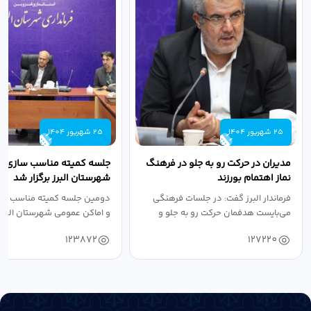
25 شهریور 1404
25 شهریور 1404
مدیران در حرکت رو به جلو در فرهنگ
جلسه کمیته مناسب سازی مع
نماز اهتمام بورزند
شهرستان البرز برگزار شد
فرماندار البرز گفت: در جلسات فرهنگی
دومین جلسه کمیته مناسب ساز
می‌بایست هدفمان حرکت رو به جلو و
و اماکن عمومی شهرستان البرز
دستیابی...
۱۴۰۴ به...
123872
127220