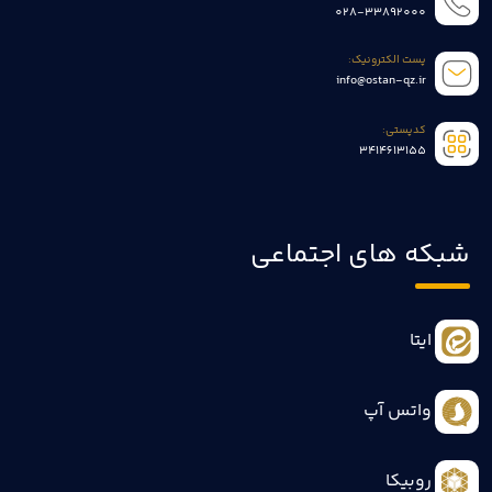
028-33892000
پست الکترونیک:
info@ostan-qz.ir
کدپستی:
3414613155
شبکه های اجتماعی
ایتا
واتس آپ
روبیکا