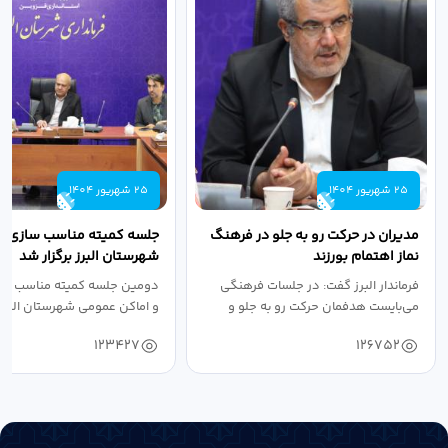
25 شهریور 1404
25 شهریور 1404
مدیران در حرکت رو به جلو در فرهنگ
جلسه کمیته مناسب سازی مع
نماز اهتمام بورزند
شهرستان البرز برگزار شد
فرماندار البرز گفت: در جلسات فرهنگی
دومین جلسه کمیته مناسب ساز
می‌بایست هدفمان حرکت رو به جلو و
و اماکن عمومی شهرستان البرز
دستیابی...
۱۴۰۴ به...
123427
126752