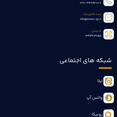
028-33892000
پست الکترونیک:
info@ostan-qz.ir
کدپستی:
3414613155
شبکه های اجتماعی
ایتا
واتس آپ
روبیکا