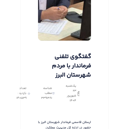
گفتگوی تلفنی
فرماندار با مردم
شهرستان البرز
یک‌شنبه
شناسه
تعداد
23
مطلب:
بازدید :
شهریور
140539
3391381
1404
ارسلان قاسمی فرماندار شهرستان البرز با
حضور در اداره کل مدیریت عملکرد،