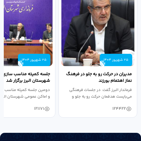
25 شهریور 1404
25 شهریور 1404
مدیران در حرکت رو به جلو در فرهنگ
جلسه کمیته مناسب سازی مع
نماز اهتمام بورزند
شهرستان البرز برگزار شد
فرماندار البرز گفت: در جلسات فرهنگی
دومین جلسه کمیته مناسب ساز
می‌بایست هدفمان حرکت رو به جلو و
و اماکن عمومی شهرستان البرز
دستیابی...
۱۴۰۴ به...
121171
124422