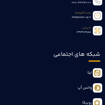
028-33892000
پست الکترونیک:
info@ostan-qz.ir
کدپستی:
3414613155
شبکه های اجتماعی
ایتا
واتس آپ
روبیکا