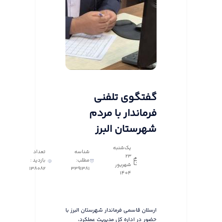
گفتگوی تلفنی
فرماندار با مردم
شهرستان البرز
یک‌شنبه
شناسه
تعداد
23
مطلب:
بازدید :
شهریور
138082
3391381
1404
ارسلان قاسمی فرماندار شهرستان البرز با
حضور در اداره کل مدیریت عملکرد،