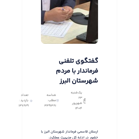
گفتگوی تلفنی
فرماندار با مردم
شهرستان البرز
یک‌شنبه
شناسه
تعداد
23
مطلب:
بازدید :
شهریور
137829
3391381
1404
ارسلان قاسمی فرماندار شهرستان البرز با
حضور در اداره کل مدیریت عملکرد،