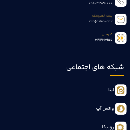
028-33892000
پست الکترونیک:
info@ostan-qz.ir
کدپستی:
3414613155
شبکه های اجتماعی
ایتا
واتس آپ
روبیکا