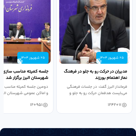
25 شهریور 1404
25 شهریور 1404
مدیران در حرکت رو به جلو در فرهنگ
جلسه کمیته مناسب سازی مع
نماز اهتمام بورزند
شهرستان البرز برگزار شد
فرماندار البرز گفت: در جلسات فرهنگی
دومین جلسه کمیته مناسب ساز
می‌بایست هدفمان حرکت رو به جلو و
و اماکن عمومی شهرستان البرز
دستیابی...
۱۴۰۴ به...
120951
124207