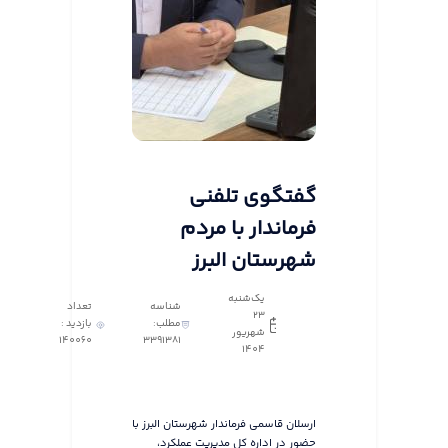
گفتگوی تلفنی
فرماندار با مردم
شهرستان البرز
یک‌شنبه
شناسه
تعداد
23
مطلب:
بازدید :
شهریور
140060
3391381
1404
ارسلان قاسمی فرماندار شهرستان البرز با
حضور در اداره کل مدیریت عملکرد،