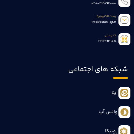
028-33892000
پست الکترونیک:
info@ostan-qz.ir
کدپستی:
3414613155
شبکه های اجتماعی
ایتا
واتس آپ
روبیکا