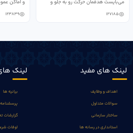
می‌بایست هدفمان حرکت رو به جلو و
و اماکن عمو
دستیابی...
۱۴۰۴ به...
123839
127185
لینک های مفید
لینک های
اهداف و وظایف
بیانیه ها
سوالات متداول
پرسشنامه 
ساختار سازمانی
گزارشات 
استانداری در رسانه ها
اوقات شرع