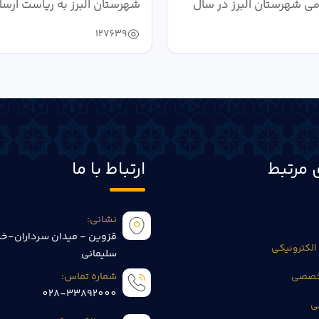
می شهرستان البرز در سال
شهرستان البرز به ریاست ارسل
127639
 مرتبط
ارتباط با ما
نشانی:
قزوین - میدان سرداران-خی
الکترونیکی
سلیمانی
تخصصی
شماره تماس:
028-33892000
ی