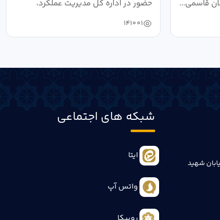
ان قاسمی...
حضور در اداره کل مدیریت عملکرد،
بازرسی...
141001
شبکه های اجتماعی
ایتا
ابان شهید
واتس آپ
روبیکا