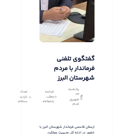
گفتگوی تلفنی
فرماندار با مردم
شهرستان البرز
یک‌شنبه
شناسه
تعداد
23
مطلب:
بازدید :
شهریور
139600
3391381
1404
ارسلان قاسمی فرماندار شهرستان البرز با
حضور در اداره کل مدیریت عملکرد،