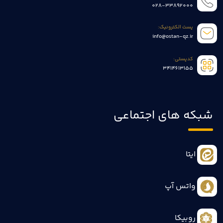
028-33892000
پست الکترونیک:
info@ostan-qz.ir
کدپستی:
3414613155
شبکه های اجتماعی
ایتا
واتس آپ
روبیکا