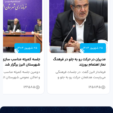
25 شهریور 1404
25 شهریور 1404
مدیران در حرکت رو به جلو در فرهنگ
جلسه کمیته مناسب سازی مع
نماز اهتمام بورزند
شهرستان البرز برگزار شد
فرماندار البرز گفت: در جلسات فرهنگی
دومین جلسه کمیته مناسب ساز
می‌بایست هدفمان حرکت رو به جلو و
و اماکن عمومی شهرستان البرز
دستیابی...
۱۴۰۴ به...
122585
125845