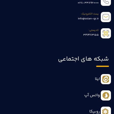
028-33892000
پست الکترونیک:
info@ostan-qz.ir
کدپستی:
3414613155
شبکه های اجتماعی
ایتا
واتس آپ
روبیکا