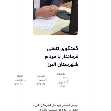
گفتگوی تلفنی
فرماندار با مردم
شهرستان البرز
یک‌شنبه
شناسه
تعداد
23
مطلب:
بازدید :
شهریور
139030
3391381
1404
ارسلان قاسمی فرماندار شهرستان البرز با
حضور در اداره کل مدیریت عملکرد،