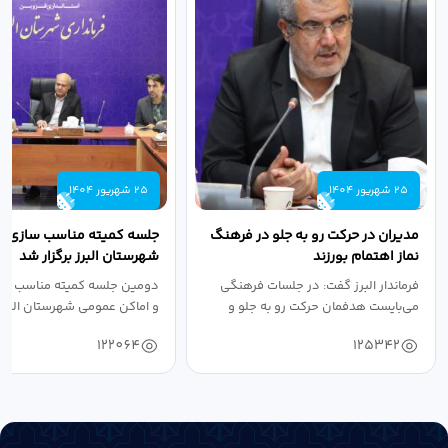
25 شهریور 1404
25 شهریور 1404
مدیران در حرکت رو به جلو در فرهنگ
جلسه کمیته مناسب سازی مع
نماز اهتمام بورزند
شهرستان البرز برگزار شد
فرماندار البرز گفت: در جلسات فرهنگی
دومین جلسه کمیته مناسب ساز
می‌بایست هدفمان حرکت رو به جلو و
و اماکن عمومی شهرستان البرز
دستیابی...
۱۴۰۴ به...
122064
125342