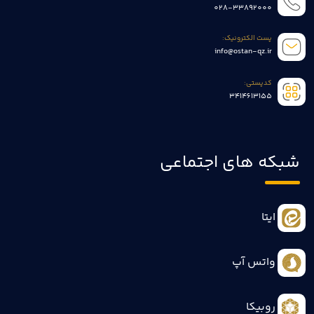
028-33892000
پست الکترونیک:
info@ostan-qz.ir
کدپستی:
3414613155
شبکه های اجتماعی
ایتا
واتس آپ
روبیکا