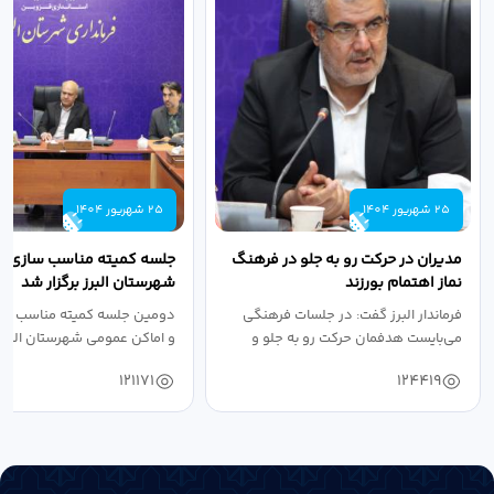
25 شهریور 1404
25 شهریور 1404
مدیران در حرکت رو به جلو در فرهنگ
جلسه کمیته مناسب سازی مع
نماز اهتمام بورزند
شهرستان البرز برگزار شد
فرماندار البرز گفت: در جلسات فرهنگی
دومین جلسه کمیته مناسب ساز
می‌بایست هدفمان حرکت رو به جلو و
و اماکن عمومی شهرستان البرز
دستیابی...
۱۴۰۴ به...
121171
124419