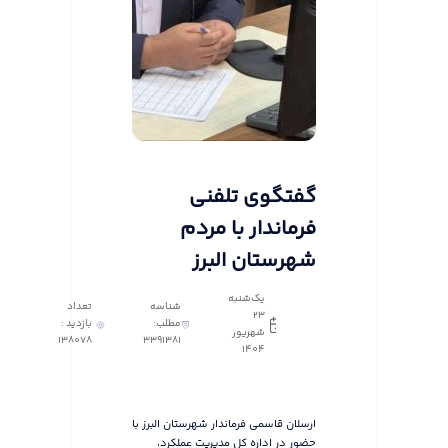
گفتگوی تلفنی
فرماندار با مردم
شهرستان البرز
یک‌شنبه
شناسه
تعداد
23
مطلب:
بازدید :
شهریور
138078
3391381
1404
ارسلان قاسمی فرماندار شهرستان البرز با
حضور در اداره کل مدیریت عملکرد،