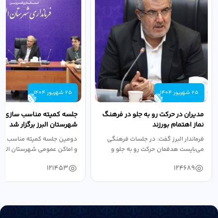
25 شهریور 1404
25 شهریور 1404
مدیران در حرکت رو به جلو در فرهنگ
جلسه کمیته مناسب سازی مع
نماز اهتمام بورزند
شهرستان البرز برگزار شد
فرماندار البرز گفت: در جلسات فرهنگی
دومین جلسه کمیته مناسب ساز
می‌بایست هدفمان حرکت رو به جلو و
و اماکن عمومی شهرستان البرز
دستیابی...
۱۴۰۴ به...
121453
124689