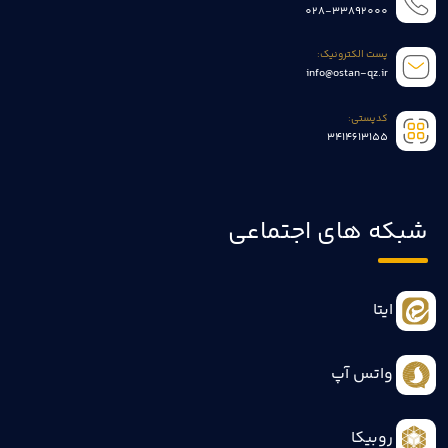
028-33892000
پست الکترونیک:
info@ostan-qz.ir
کدپستی:
3414613155
شبکه های اجتماعی
ایتا
واتس آپ
روبیکا