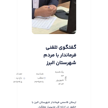
گفتگوی تلفنی
فرماندار با مردم
شهرستان البرز
یک‌شنبه
شناسه
تعداد
23
مطلب:
بازدید :
شهریور
138345
3391381
1404
ارسلان قاسمی فرماندار شهرستان البرز با
حضور در اداره کل مدیریت عملکرد،