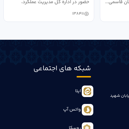
ان قاسمی...
حضور در اداره کل مدیریت عملکرد،
بازرسی...
138411
شبکه های اجتماعی
ایتا
ابان شهید
واتس آپ
روبیکا