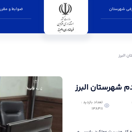
فی شهرستان
ضوابط و مقرر
انداری البرز
ن البرز
دم شهرستان البرز
تعداد بازدید :
138411