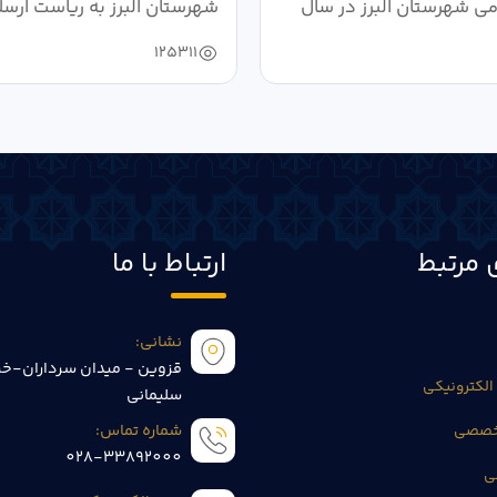
می شهرستان البرز در سال
شهرستان البرز به ریاست ارسل
125311
 مرتبط
ارتباط با ما
نشانی:
قزوین - میدان سرداران-خی
الکترونیکی
سلیمانی
تخصصی
شماره تماس:
028-33892000
ی