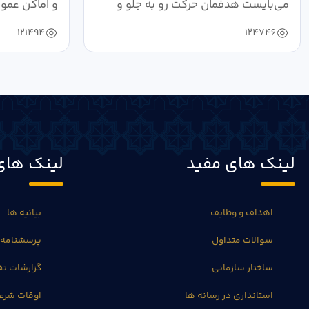
می‌بایست هدفمان حرکت رو به جلو و
و اماکن عمو
دستیابی...
۱۴۰۴ به...
121494
124746
لینک های مفید
لینک های
اهداف و وظایف
بیانیه ها
سوالات متداول
پرسشنامه 
ساختار سازمانی
گزارشات 
استانداری در رسانه ها
اوقات شرع