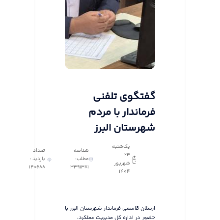
گفتگوی تلفنی
فرماندار با مردم
شهرستان البرز
یک‌شنبه
شناسه
تعداد
23
مطلب:
بازدید :
شهریور
140688
3391381
1404
ارسلان قاسمی فرماندار شهرستان البرز با
حضور در اداره کل مدیریت عملکرد،