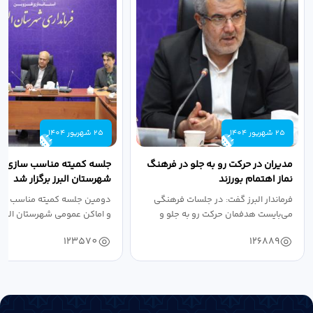
25 شهریور 1404
25 شهریور 1404
مدیران در حرکت رو به جلو در فرهنگ
جلسه کمیته مناسب سازی مع
نماز اهتمام بورزند
شهرستان البرز برگزار شد
فرماندار البرز گفت: در جلسات فرهنگی
دومین جلسه کمیته مناسب ساز
می‌بایست هدفمان حرکت رو به جلو و
و اماکن عمومی شهرستان البرز
دستیابی...
۱۴۰۴ به...
123570
126889