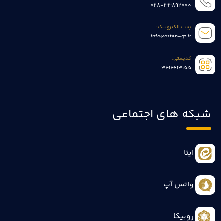
028-33892000
پست الکترونیک:
info@ostan-qz.ir
کدپستی:
3414613155
شبکه های اجتماعی
ایتا
واتس آپ
روبیکا