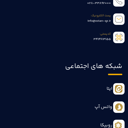
028-33892000
پست الکترونیک:
info@ostan-qz.ir
کدپستی:
3414613155
شبکه های اجتماعی
ایتا
واتس آپ
روبیکا