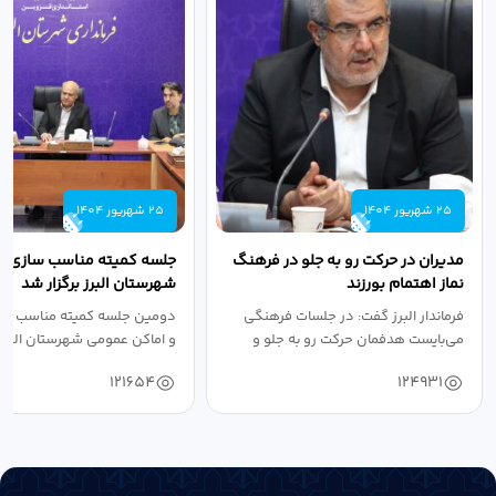
25 شهریور 1404
25 شهریور 1404
مدیران در حرکت رو به جلو در فرهنگ
جلسه کمیته مناسب سازی مع
نماز اهتمام بورزند
شهرستان البرز برگزار شد
فرماندار البرز گفت: در جلسات فرهنگی
دومین جلسه کمیته مناسب ساز
می‌بایست هدفمان حرکت رو به جلو و
و اماکن عمومی شهرستان البرز
دستیابی...
۱۴۰۴ به...
121654
124931