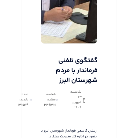
گفتگوی تلفنی
فرماندار با مردم
شهرستان البرز
یک‌شنبه
شناسه
تعداد
23
مطلب:
بازدید :
شهریور
138579
3391381
1404
ارسلان قاسمی فرماندار شهرستان البرز با
حضور در اداره کل مدیریت عملکرد،