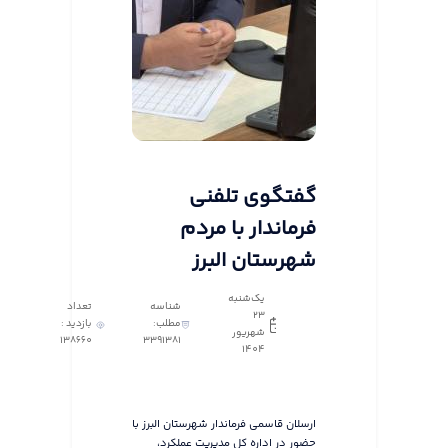
گفتگوی تلفنی
فرماندار با مردم
شهرستان البرز
یک‌شنبه
شناسه
تعداد
23
مطلب:
بازدید :
شهریور
138660
3391381
1404
ارسلان قاسمی فرماندار شهرستان البرز با
حضور در اداره کل مدیریت عملکرد،