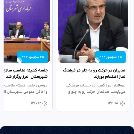
25 شهریور 1404
25 شهریور 1404
مدیران در حرکت رو به جلو در فرهنگ
جلسه کمیته مناسب سازی مع
نماز اهتمام بورزند
شهرستان البرز برگزار شد
فرماندار البرز گفت: در جلسات فرهنگی
دومین جلسه کمیته مناسب ساز
می‌بایست هدفمان حرکت رو به جلو و
و اماکن عمومی شهرستان البرز
دستیابی...
۱۴۰۴ به...
121714
124981