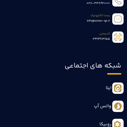
028-33892000
پست الکترونیک:
info@ostan-qz.ir
کدپستی:
3414613155
شبکه های اجتماعی
ایتا
واتس آپ
روبیکا