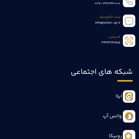
028-33892000
پست الکترونیک:
info@ostan-qz.ir
کدپستی:
3414613155
شبکه های اجتماعی
ایتا
واتس آپ
روبیکا