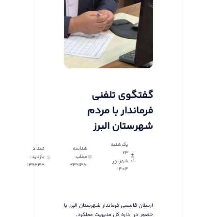
گفتگوی تلفنی
فرماندار با مردم
شهرستان البرز
یک‌شنبه
شناسه
تعداد
23
مطلب:
بازدید :
شهریور
139434
3391381
1404
ارسلان قاسمی فرماندار شهرستان البرز با
حضور در اداره کل مدیریت عملکرد،