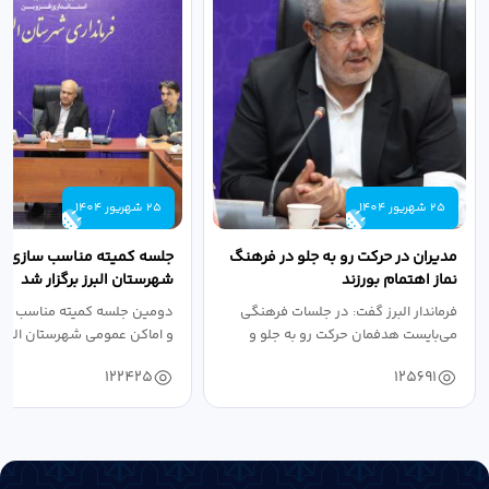
25 شهریور 1404
25 شهریور 1404
مدیران در حرکت رو به جلو در فرهنگ
جلسه کمیته مناسب سازی مع
نماز اهتمام بورزند
شهرستان البرز برگزار شد
فرماندار البرز گفت: در جلسات فرهنگی
دومین جلسه کمیته مناسب ساز
می‌بایست هدفمان حرکت رو به جلو و
و اماکن عمومی شهرستان البرز
دستیابی...
۱۴۰۴ به...
122425
125691