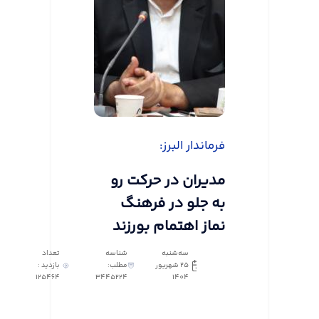
فرماندار البرز:
مدیران در حرکت رو
به جلو در فرهنگ
نماز اهتمام بورزند
سه‌شنبه
شناسه
تعداد
25 شهریور
مطلب:
بازدید :
125464
3445224
1404