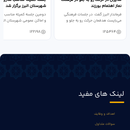
نماز اهتمام بورزند
شهرستان البرز برگزار شد
فرماندار البرز گفت: در جلسات فرهنگی
دومین جلسه کمیته مناسب ساز
می‌بایست هدفمان حرکت رو به جلو و
و اماکن عمومی شهرستان البرز
دستیابی...
۱۴۰۴ به...
122198
125464
لینک های مفید
اهداف و وظایف
سوالات متداول