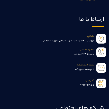
ارتباط با ما
نشانی:
قزوین - میدان سرداران-خیابان شهید سلیمانی
شماره تماس:
028-33892000
پست الکترونیک:
info@ostan-qz.ir
کدپستی:
3414613155
شبکه های اجتماعی