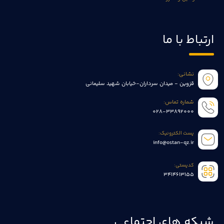
ارتباط با ما
نشانی:
قزوین - میدان سرداران-خیابان شهید سلیمانی
شماره تماس:
028-33892000
پست الکترونیک:
info@ostan-qz.ir
کدپستی:
3414613155
شبکه های اجتماعی