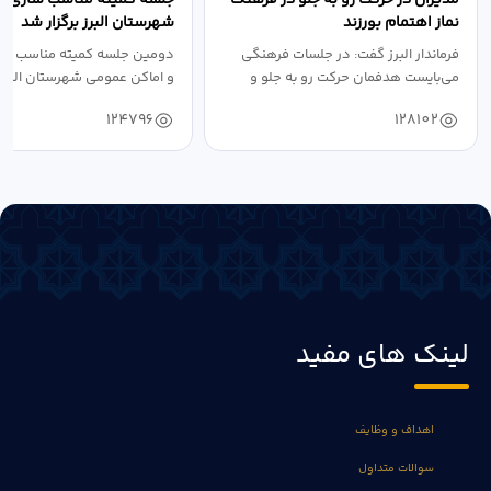
نماز اهتمام بورزند
شهرستان البرز برگزار شد
فرماندار البرز گفت: در جلسات فرهنگی
دومین جلسه کمیته مناسب ساز
می‌بایست هدفمان حرکت رو به جلو و
و اماکن عمومی شهرستان البرز
دستیابی...
۱۴۰۴ به...
124796
128102
لینک های مفید
اهداف و وظایف
سوالات متداول