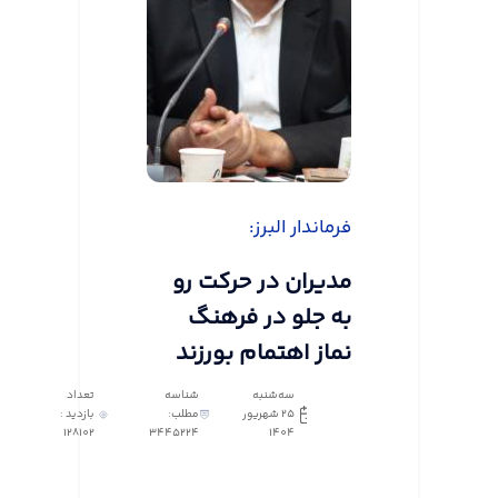
فرماندار البرز:
مدیران در حرکت رو
به جلو در فرهنگ
نماز اهتمام بورزند
سه‌شنبه
شناسه
تعداد
25 شهریور
مطلب:
بازدید :
128102
3445224
1404