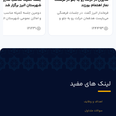
نماز اهتمام بورزند
شهرستان البرز برگزار شد
فرماندار البرز گفت: در جلسات فرهنگی
دومین جلسه کمیته مناسب ساز
می‌بایست هدفمان حرکت رو به جلو و
و اماکن عمومی شهرستان البرز
دستیابی...
۱۴۰۴ به...
121231
124493
لینک های مفید
اهداف و وظایف
سوالات متداول