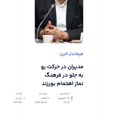
فرماندار البرز:
مدیران در حرکت رو
به جلو در فرهنگ
نماز اهتمام بورزند
سه‌شنبه
شناسه
تعداد
25 شهریور
مطلب:
بازدید :
124493
3445224
1404