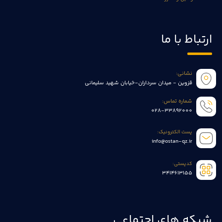
ارتباط با ما
نشانی:
قزوین - میدان سرداران-خیابان شهید سلیمانی
شماره تماس:
028-33892000
پست الکترونیک:
info@ostan-qz.ir
کدپستی:
3414613155
شبکه های اجتماعی