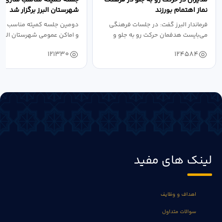
نماز اهتمام بورزند
شهرستان البرز برگزار شد
فرماندار البرز گفت: در جلسات فرهنگی
دومین جلسه کمیته مناسب ساز
می‌بایست هدفمان حرکت رو به جلو و
و اماکن عمومی شهرستان البرز
دستیابی...
۱۴۰۴ به...
121330
124584
لینک های مفید
اهداف و وظایف
سوالات متداول