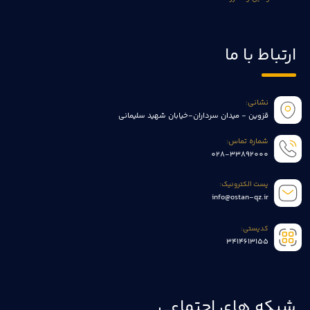
ارتباط با ما
نشانی:
قزوین - میدان سرداران-خیابان شهید سلیمانی
شماره تماس:
028-33892000
پست الکترونیک:
info@ostan-qz.ir
کدپستی:
3414613155
شبکه های اجتماعی