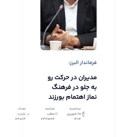
فرماندار البرز:
مدیران در حرکت رو
به جلو در فرهنگ
نماز اهتمام بورزند
سه‌شنبه
شناسه
تعداد
25 شهریور
مطلب:
بازدید :
124584
3445224
1404