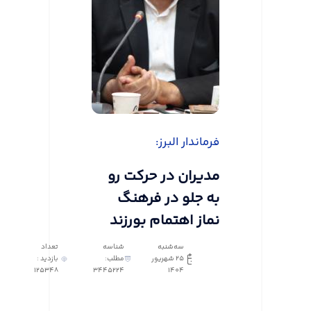
فرماندار البرز:
مدیران در حرکت رو
به جلو در فرهنگ
نماز اهتمام بورزند
سه‌شنبه
شناسه
تعداد
25 شهریور
مطلب:
بازدید :
125348
3445224
1404