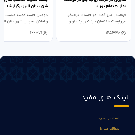
نماز اهتمام بورزند
شهرستان البرز برگزار شد
فرماندار البرز گفت: در جلسات فرهنگی
دومین جلسه کمیته مناسب ساز
می‌بایست هدفمان حرکت رو به جلو و
و اماکن عمومی شهرستان البرز
دستیابی...
۱۴۰۴ به...
122071
125348
لینک های مفید
اهداف و وظایف
سوالات متداول