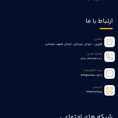
ارتباط با ما
نشانی:
قزوین - میدان سرداران-خیابان شهید سلیمانی
شماره تماس:
028-33892000
پست الکترونیک:
info@ostan-qz.ir
کدپستی:
3414613155
شبکه های اجتماعی