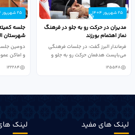
25 شهریور 1404
25 شهریور 1404
مدیران در حرکت رو به جلو در فرهنگ
جلسه کمیته
نماز اهتمام بورزند
شهرستان الب
فرماندار البرز گفت: در جلسات فرهنگی
دومین جلسه 
می‌بایست هدفمان حرکت رو به جلو و
و اماکن عمو
دستیابی...
۱۴۰۴ به...
122284
125548
لینک های مفید
لینک های