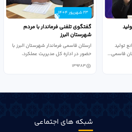
23 شهریور 1404
لید
گفتگوی تلفنی فرماندار با مردم
شهرستان البرز
ع تولید
ارسلان قاسمی فرماندار شهرستان البرز با
ان قاسمی...
حضور در اداره کل مدیریت عملکرد،
بازرسی...
139283
شبکه های اجتماعی