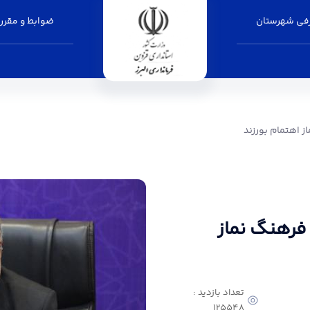
فی شهرستان
ضوابط و مقرر
زند - فرمانداری البرز
ز اهتمام بورزند
 فرهنگ نماز
تعداد بازدید :
125548