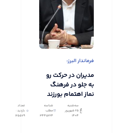
فرماندار البرز:
مدیران در حرکت رو
به جلو در فرهنگ
نماز اهتمام بورزند
سه‌شنبه
شناسه
تعداد
25 شهریور
مطلب:
بازدید :
125579
3445224
1404