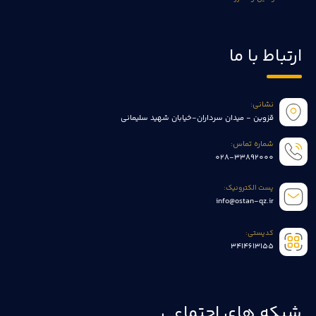
ارتباط با ما
نشانی:
قزوین - میدان سرداران-خیابان شهید سلیمانی
شماره تماس:
028-33892000
پست الکترونیک:
info@ostan-qz.ir
کدپستی:
3414613155
شبکه های اجتماعی