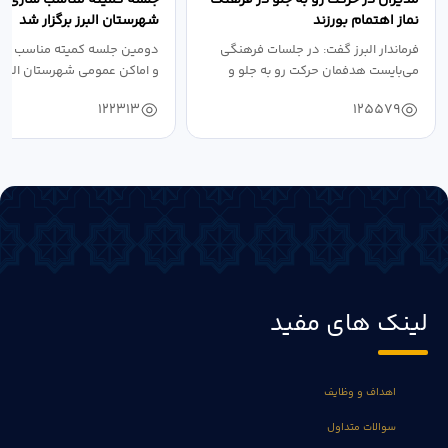
نماز اهتمام بورزند
شهرستان البرز برگزار شد
فرماندار البرز گفت: در جلسات فرهنگی
دومین جلسه کمیته مناسب ساز
می‌بایست هدفمان حرکت رو به جلو و
و اماکن عمومی شهرستان البرز
دستیابی...
۱۴۰۴ به...
122313
125579
لینک های مفید
اهداف و وظایف
سوالات متداول